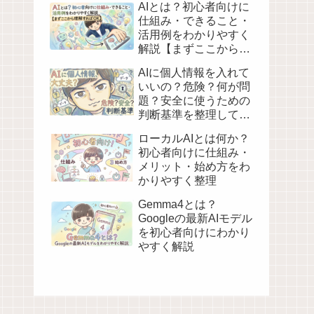
AIとは？初心者向けに
仕組み・できること・
活用例をわかりやすく
解説【まずここから理
解すればOK】
AIに個人情報を入れて
いいの？危険？何が問
題？安全に使うための
判断基準を整理してみ
た
ローカルAIとは何か？
初心者向けに仕組み・
メリット・始め方をわ
かりやすく整理
Gemma4とは？
Googleの最新AIモデル
を初心者向けにわかり
やすく解説