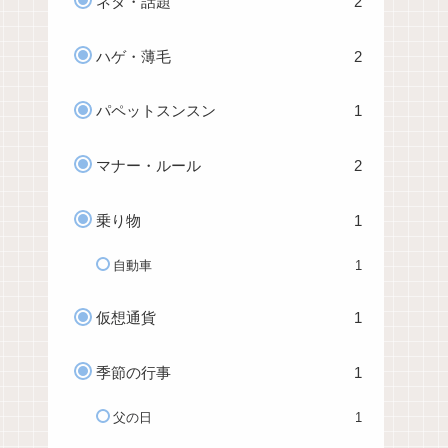
ネタ・話題
2
ハゲ・薄毛
2
パペットスンスン
1
マナー・ルール
2
乗り物
1
自動車
1
仮想通貨
1
季節の行事
1
父の日
1