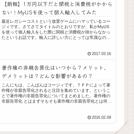
【朗報】1万円以下だと関税と消費税がかから
ない！MyUSを使って個人輸入してみた
最近レガシーコストという放置ゲームにハマっているコー
ジィです。さてさてタイトルのとおりですが、私がMyUS
を使って個人輸入をした際に関税と消費税が掛からなかっ
たというお話です。輸入に詳しい方にとっては常識なのか
もしれませんが、私は知らなかっ...
2017.03.16
著作権の非親告罪化はいつから？メリット、
デメリットは？どんな影響があるの？
こんにちは、こんばんはコージィです。ＴＰＰによって著
作権が非親告罪化されると注目を集めています。というこ
とで著作権の非親告罪化についてまとめました。著作権の
非親告罪化 とはまずそもそも著作権の非親告罪化とは何な
のか？ということでウィキペディ...
2016.02.09