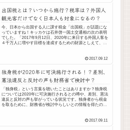
出国税とは？いつから施行？税率は？外国人
観光客だけでなく日本人も対象になるの？
今、日本から出国する人に課す税金「出国税」が話題にな
っていますね！キッカケは石井啓一国土交通相の次の表明
でした。「2017年9月12日、2020年に来日する外国人客を
４千万人に増やす目標を達成するための財源としえて、日
本から出る人に課す「出...
2017.09.12
独身税が2020年に可決施行される！？差別、
憲法違反と反対の声も財務省で検討中？
「独身税」という言葉を聴いたことはありますか？独身税
については2020年に可決施行されるとの噂や、差別、憲法
違反と反対の声も挙がっている状況です。独身者から税金
を取るために、財務省が検討中らしいとの情報を得たので
調べてみることにしました。独...
2017.09.11