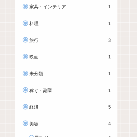
家具・インテリア
1
料理
1
旅行
3
映画
1
未分類
1
稼ぐ・副業
1
経済
5
美容
4