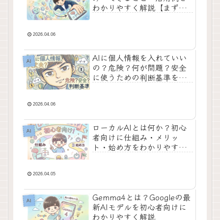
わかりやすく解説【まずこ
こから理解すればOK】
2026.04.06
AIに個人情報を入れていい
AI
の？危険？何が問題？安全
に使うための判断基準を整
理してみた
2026.04.06
ローカルAIとは何か？初心
AI
者向けに仕組み・メリッ
ト・始め方をわかりやすく
整理
2026.04.05
Gemma4とは？Googleの最
AI
新AIモデルを初心者向けに
わかりやすく解説