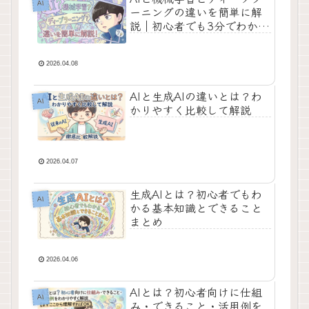
AI
ーニングの違いを簡単に解
説｜初心者でも3分でわかる
関係図
2026.04.08
AIと生成AIの違いとは？わ
AI
かりやすく比較して解説
2026.04.07
生成AIとは？初心者でもわ
AI
かる基本知識とできること
まとめ
2026.04.06
AIとは？初心者向けに仕組
AI
み・できること・活用例を