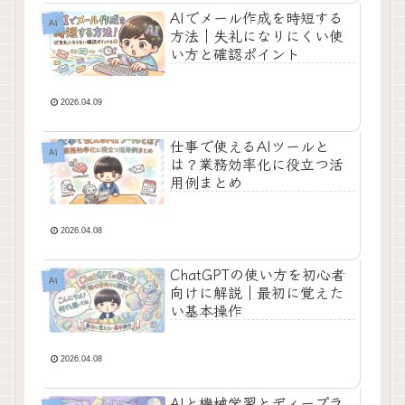
AIでメール作成を時短する
AI
方法｜失礼になりにくい使
い方と確認ポイント
2026.04.09
仕事で使えるAIツールと
AI
は？業務効率化に役立つ活
用例まとめ
2026.04.08
ChatGPTの使い方を初心者
AI
向けに解説｜最初に覚えた
い基本操作
2026.04.08
AIと機械学習とディープラ