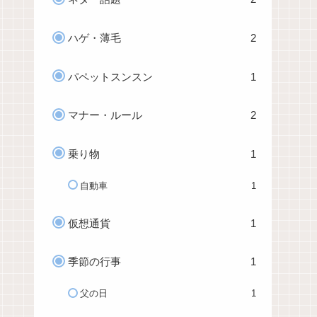
ハゲ・薄毛
2
パペットスンスン
1
マナー・ルール
2
乗り物
1
自動車
1
仮想通貨
1
季節の行事
1
父の日
1