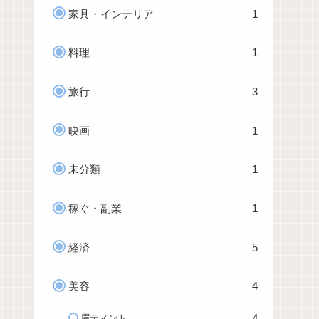
家具・インテリア
1
料理
1
旅行
3
映画
1
未分類
1
稼ぐ・副業
1
経済
5
美容
4
眉ティント
4