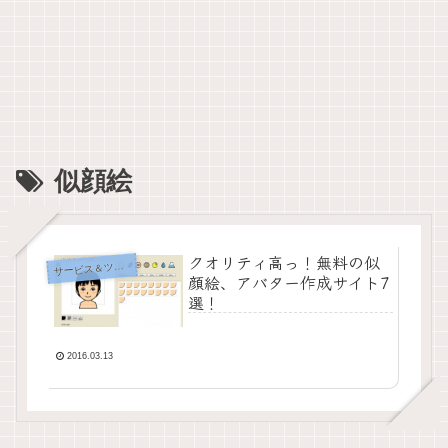
似顔絵
クオリティ高っ！無料の似
サ
ービス＆ツール
顔絵、アバター作成サイト7
選！
2016.03.13