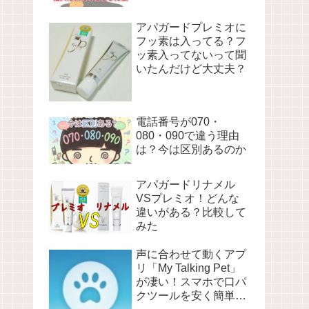
法！
アパガードプレミオに
フッ素は入ってる？フ
ッ素入ってないって聞
いたんだけど大丈夫？
電話番号が070・
080・090で違う理由
は？今は区別あるのか
アパガードリナメル
VSプレミオ！どんな
違いがある？比較して
みた
声に合わせて動くアプ
リ「My Talking Pet」
が凄い！スマホで口パ
クツールを安く簡単に