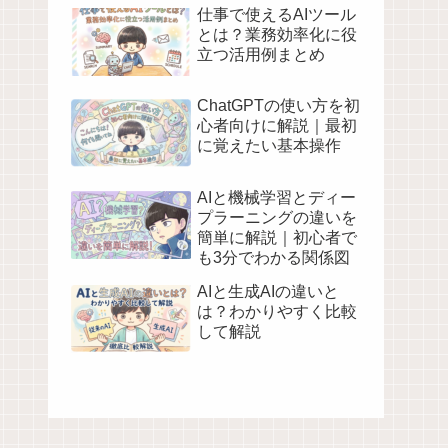
仕事で使えるAIツール
とは？業務効率化に役
立つ活用例まとめ
ChatGPTの使い方を初
心者向けに解説｜最初
に覚えたい基本操作
AIと機械学習とディー
プラーニングの違いを
簡単に解説｜初心者で
も3分でわかる関係図
AIと生成AIの違いと
は？わかりやすく比較
して解説