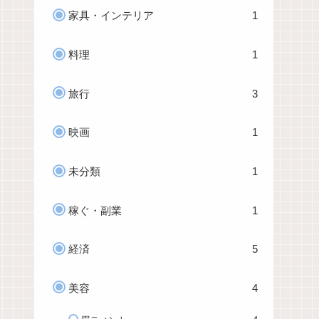
家具・インテリア
1
料理
1
旅行
3
映画
1
未分類
1
稼ぐ・副業
1
経済
5
美容
4