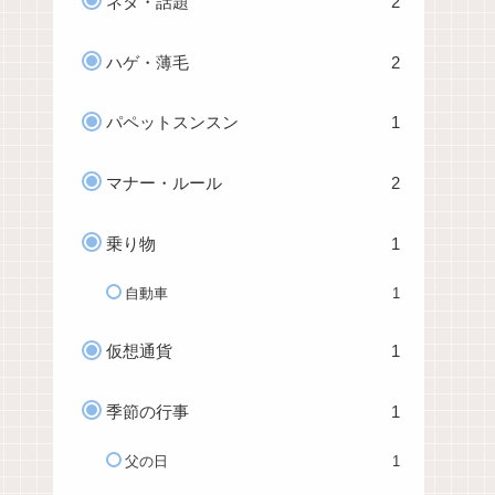
ネタ・話題
2
ハゲ・薄毛
2
パペットスンスン
1
マナー・ルール
2
乗り物
1
自動車
1
仮想通貨
1
季節の行事
1
父の日
1