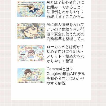
AIとは？初心者向けに
仕組み・できること・
活用例をわかりやすく
解説【まずここから理
解すればOK】
AIに個人情報を入れて
いいの？危険？何が問
題？安全に使うための
判断基準を整理してみ
た
ローカルAIとは何か？
初心者向けに仕組み・
メリット・始め方をわ
かりやすく整理
Gemma4とは？
Googleの最新AIモデル
を初心者向けにわかり
やすく解説